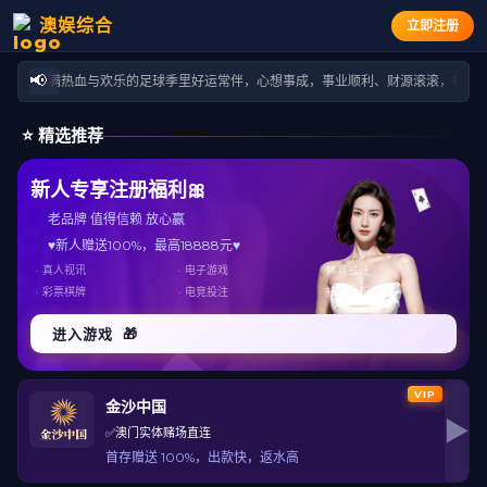
澳娱综合
立即注册
📢
你在这个充满热血与欢乐的足球季里好运常伴，心想事成，事业顺利、财源滚滚，每一
⭐ 精选推荐
新人专享注册福利🎀
老品牌 值得信赖 放心赢
♥️新人赠送100%，最高18888元♥️
·
真人视讯
·
电子游戏
·
体育投注
·
彩票棋牌
·
电竞投注
·
捕鱼娱乐
进入游戏
🎁
VIP
金沙中国
▶
✅澳门实体赌场直连
首存赠送 100%，出款快，返水高